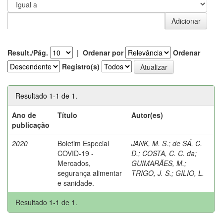
Result./Pág.
|
Ordenar por
Ordenar
Registro(s)
Resultado 1-1 de 1.
Ano de
Título
Autor(es)
publicação
2020
Boletim Especial
JANK, M. S.
;
de SÁ, C.
COVID-19 -
D.
;
COSTA, C. C. da
;
Mercados,
GUIMARÃES, M.
;
segurança alimentar
TRIGO, J. S.
;
GILIO, L.
e sanidade.
Resultado 1-1 de 1.