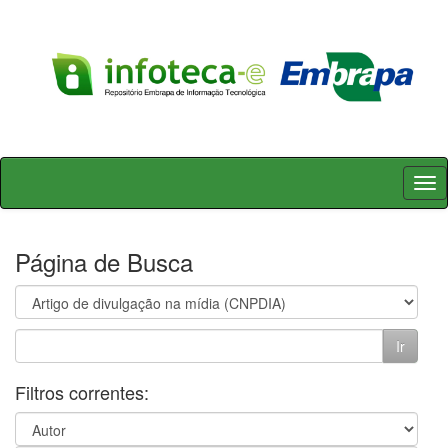
Skip
navigation
Página de Busca
Filtros correntes: