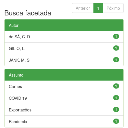
Anterior
1
Póximo
Busca facetada
Autor
de SÁ, C. D.
1
GILIO, L.
1
JANK, M. S.
1
Assunto
Carnes
1
COVID 19
1
Exportações
1
Pandemia
1