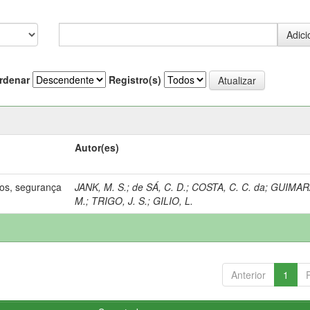
rdenar
Registro(s)
Autor(es)
os, segurança
JANK, M. S.
;
de SÁ, C. D.
;
COSTA, C. C. da
;
GUIMAR
M.
;
TRIGO, J. S.
;
GILIO, L.
Anterior
1