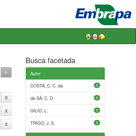
Busca facetada
Autor
COSTA, C. C. da
1
de SÁ, C. D.
1
GILIO, L.
1
TRIGO, J. S.
1