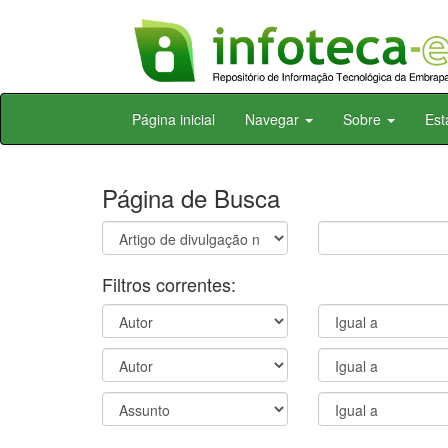
Skip
Página inicial
Navegar
Sobre
Est
navigation
Página de Busca
Filtros correntes: