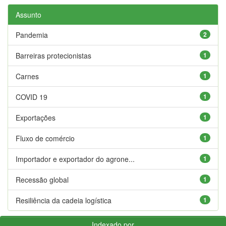
Assunto
Pandemia
2
Barreiras protecionistas
1
Carnes
1
COVID 19
1
Exportações
1
Fluxo de comércio
1
Importador e exportador do agrone...
1
Recessão global
1
Resiliência da cadeia logística
1
Indexado por