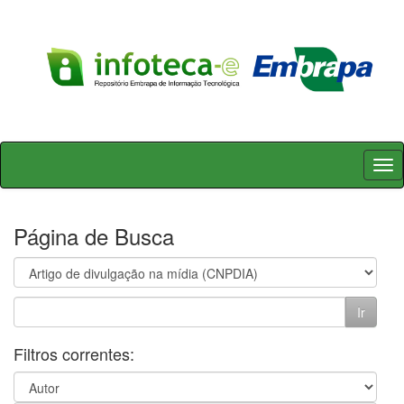
Skip
navigation
Página de Busca
Filtros correntes: