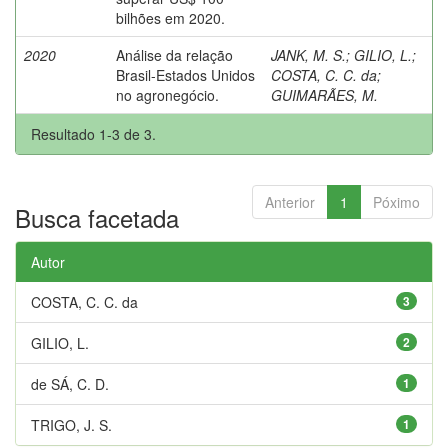
bilhões em 2020.
2020
Análise da relação
JANK, M. S.
;
GILIO, L.
;
Brasil-Estados Unidos
COSTA, C. C. da
;
no agronegócio.
GUIMARÃES, M.
Resultado 1-3 de 3.
Anterior
1
Póximo
Busca facetada
Autor
COSTA, C. C. da
3
GILIO, L.
2
de SÁ, C. D.
1
TRIGO, J. S.
1