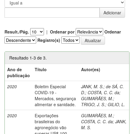
Result./Pág.
|
Ordenar por
Ordenar
Registro(s)
Resultado 1-3 de 3.
Ano de
Título
Autor(es)
publicação
2020
Boletim Especial
JANK, M. S.
;
de SÁ, C.
COVID-19 -
D.
;
COSTA, C. C. da
;
Mercados, segurança
GUIMARÃES, M.
;
alimentar e sanidade.
TRIGO, J. S.
;
GILIO, L.
2020
Exportações
GUIMARÃES, M.
;
brasileiras do
COSTA, C. C. da
;
JANK,
agronegócio vão
M. S.
superar US$ 100