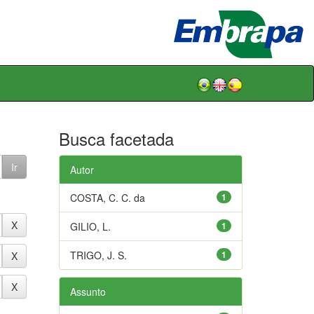
Busca facetada
Autor
COSTA, C. C. da
1
GILIO, L.
1
TRIGO, J. S.
1
Assunto