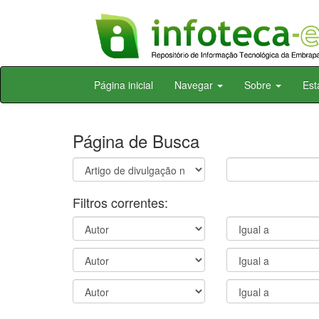
Skip
Página inicial
Navegar
Sobre
Est
navigation
Página de Busca
Filtros correntes: