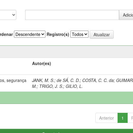
rdenar
Registro(s)
Autor(es)
os, segurança
JANK, M. S.
;
de SÁ, C. D.
;
COSTA, C. C. da
;
GUIMAR
M.
;
TRIGO, J. S.
;
GILIO, L.
Anterior
1