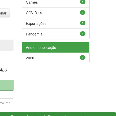
Carnes
1
COVID 19
1
Exportações
1
Pandemia
1
Ano de publicação
2020
1
ÃES,
Póximo