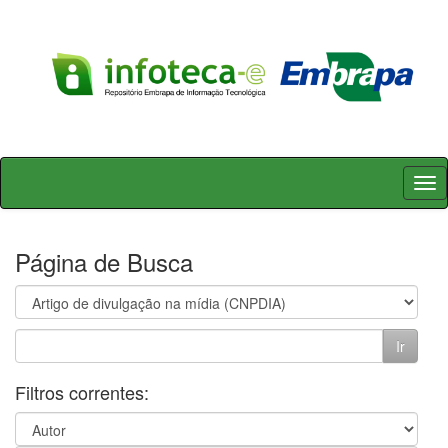
Skip
navigation
Página de Busca
Filtros correntes: