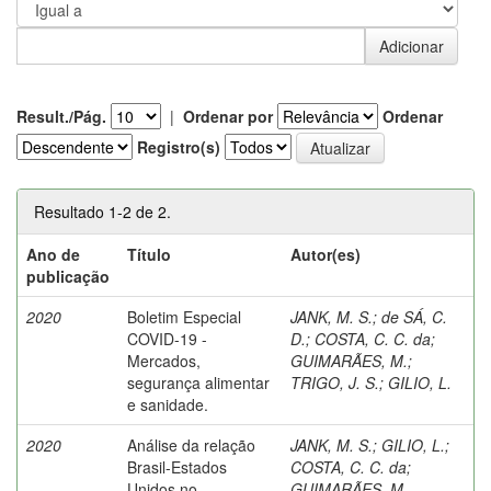
Result./Pág.
|
Ordenar por
Ordenar
Registro(s)
Resultado 1-2 de 2.
Ano de
Título
Autor(es)
publicação
2020
Boletim Especial
JANK, M. S.
;
de SÁ, C.
COVID-19 -
D.
;
COSTA, C. C. da
;
Mercados,
GUIMARÃES, M.
;
segurança alimentar
TRIGO, J. S.
;
GILIO, L.
e sanidade.
2020
Análise da relação
JANK, M. S.
;
GILIO, L.
;
Brasil-Estados
COSTA, C. C. da
;
Unidos no
GUIMARÃES, M.