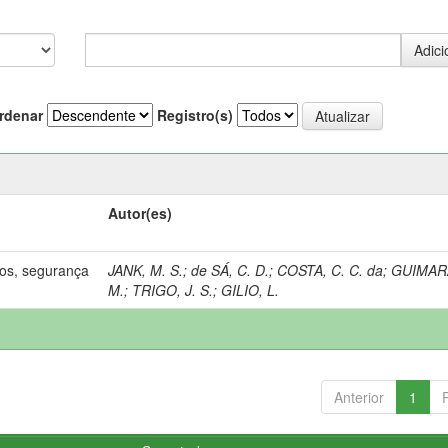
rdenar
Registro(s)
Autor(es)
os, segurança
JANK, M. S.
;
de SÁ, C. D.
;
COSTA, C. C. da
;
GUIMAR
M.
;
TRIGO, J. S.
;
GILIO, L.
Anterior
1