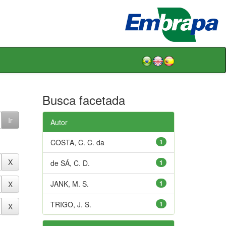
Busca facetada
Autor
COSTA, C. C. da
1
de SÁ, C. D.
1
JANK, M. S.
1
TRIGO, J. S.
1