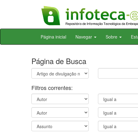
Skip
Página inicial
Navegar
Sobre
Est
navigation
Página de Busca
Filtros correntes: