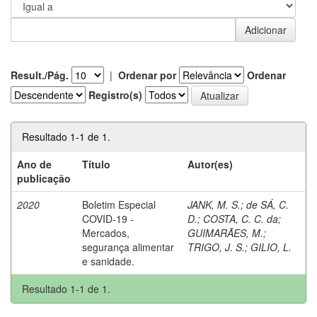
Result./Pág.
|
Ordenar por
Ordenar
Registro(s)
Resultado 1-1 de 1.
Ano de
Título
Autor(es)
publicação
2020
Boletim Especial
JANK, M. S.
;
de SÁ, C.
COVID-19 -
D.
;
COSTA, C. C. da
;
Mercados,
GUIMARÃES, M.
;
segurança alimentar
TRIGO, J. S.
;
GILIO, L.
e sanidade.
Resultado 1-1 de 1.