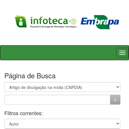
Skip
navigation
Página de Busca
Filtros correntes: