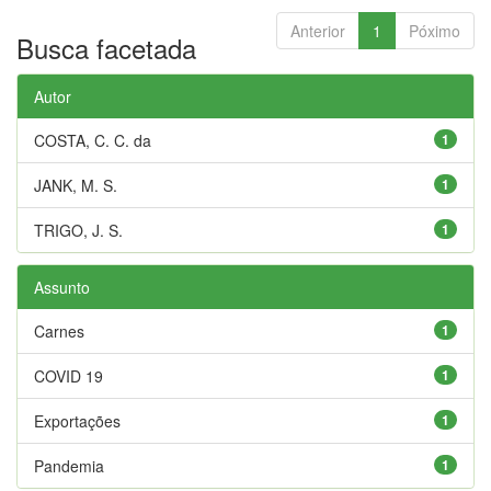
Anterior
1
Póximo
Busca facetada
Autor
COSTA, C. C. da
1
JANK, M. S.
1
TRIGO, J. S.
1
Assunto
Carnes
1
COVID 19
1
Exportações
1
Pandemia
1