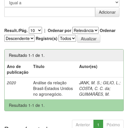
Result./Pág.
|
Ordenar por
Ordenar
Registro(s)
Resultado 1-1 de 1.
Ano de
Título
Autor(es)
publicação
2020
Análise da relação
JANK, M. S.
;
GILIO, L.
;
Brasil-Estados Unidos
COSTA, C. C. da
;
no agronegócio.
GUIMARÃES, M.
Resultado 1-1 de 1.
Anterior
1
Póximo