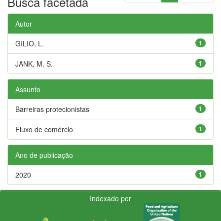
Busca facetada
Autor
GILIO, L.
1
JANK, M. S.
1
Assunto
Barreiras protecionistas
1
Fluxo de comércio
1
Ano de publicação
2020
1
Indexado por