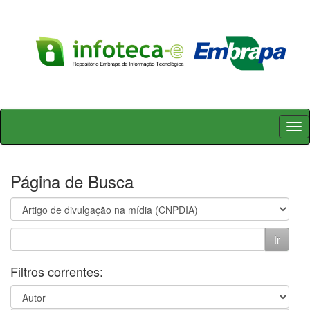
Skip
navigation
Página de Busca
Filtros correntes: