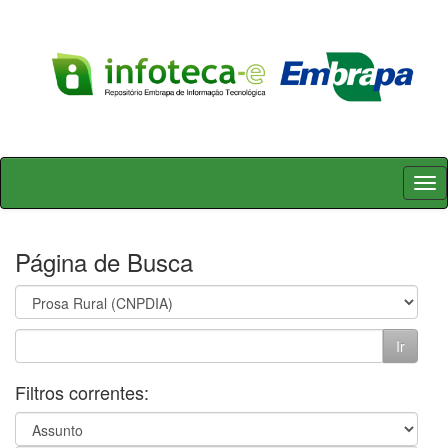
Skip
navigation
Página de Busca
Filtros correntes: