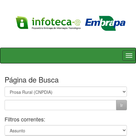
Skip
navigation
Página de Busca
Filtros correntes: