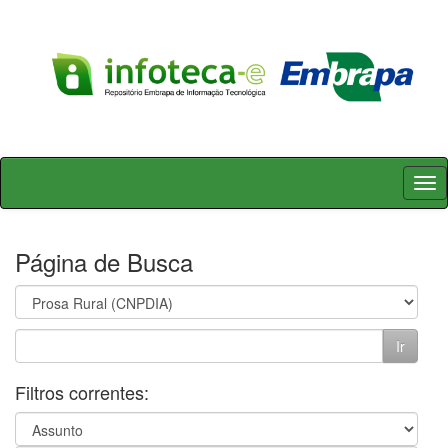
Skip
navigation
Página de Busca
Filtros correntes: