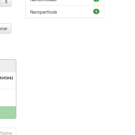
Nanopartícula
1
tor(es)
Póximo