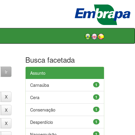
Busca facetada
Assunto
Carnaúba
1
Cera
1
Conservação
1
Desperdício
1
Nanoemulsão
1