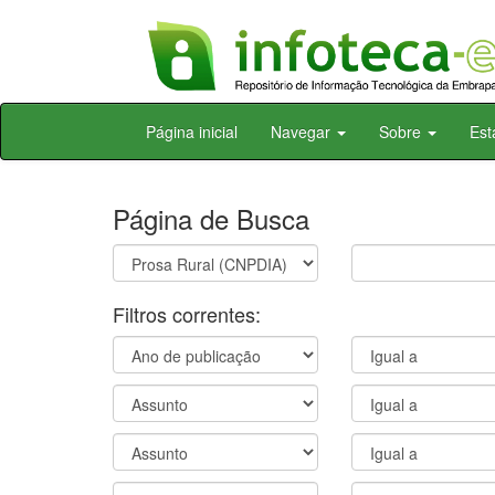
Skip
Página inicial
Navegar
Sobre
Est
navigation
Página de Busca
Filtros correntes: