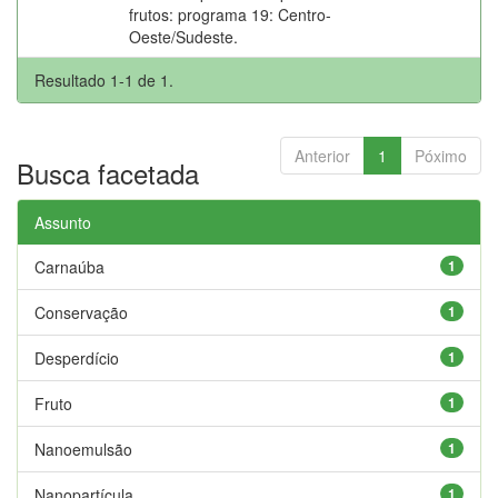
frutos: programa 19: Centro-
Oeste/Sudeste.
Resultado 1-1 de 1.
Anterior
1
Póximo
Busca facetada
Assunto
Carnaúba
1
Conservação
1
Desperdício
1
Fruto
1
Nanoemulsão
1
Nanopartícula
1