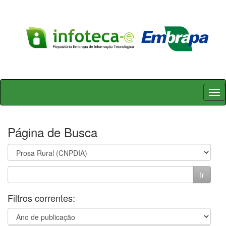
Skip
navigation
Página de Busca
Filtros correntes: