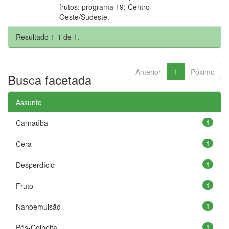
frutos: programa 19: Centro-
Oeste/Sudeste.
Resultado 1-1 de 1.
Anterior
1
Póximo
Busca facetada
Assunto
Carnaúba
1
Cera
1
Desperdício
1
Fruto
1
Nanoemulsão
1
Pós-Colheita
1