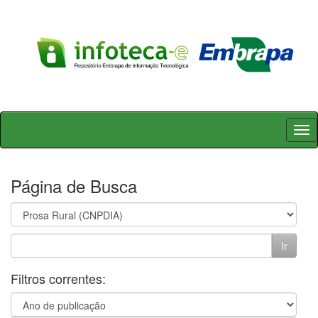
Skip
navigation
Página de Busca
Filtros correntes: