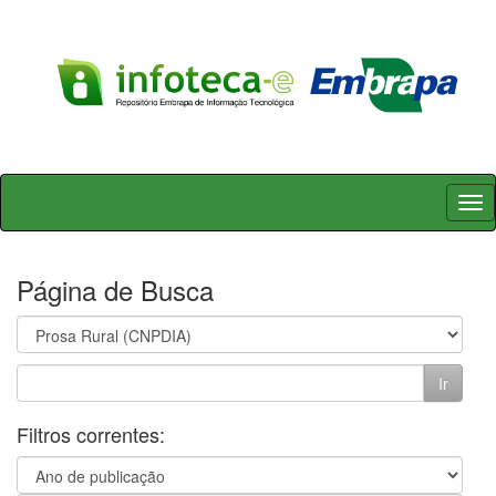
Skip
navigation
Página de Busca
Filtros correntes: