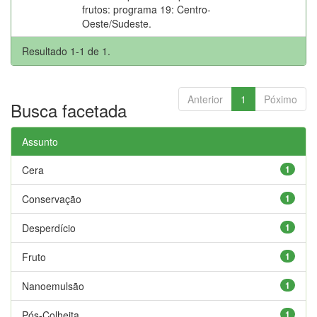
frutos: programa 19: Centro-
Oeste/Sudeste.
Resultado 1-1 de 1.
Anterior
1
Póximo
Busca facetada
Assunto
Cera
1
Conservação
1
Desperdício
1
Fruto
1
Nanoemulsão
1
Pós-Colheita
1