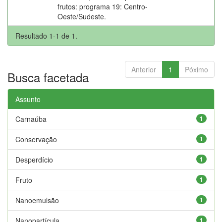
frutos: programa 19: Centro-
Oeste/Sudeste.
Resultado 1-1 de 1.
Anterior
1
Póximo
Busca facetada
Assunto
Carnaúba
1
Conservação
1
Desperdício
1
Fruto
1
Nanoemulsão
1
Nanopartícula
1