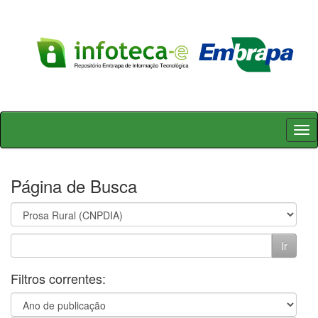
Skip
navigation
Página de Busca
Filtros correntes: