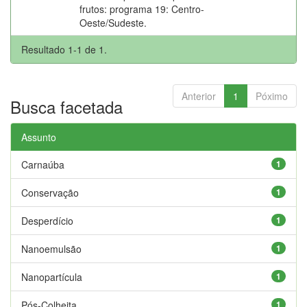
frutos: programa 19: Centro-
Oeste/Sudeste.
Resultado 1-1 de 1.
Anterior
1
Póximo
Busca facetada
Assunto
Carnaúba
1
Conservação
1
Desperdício
1
Nanoemulsão
1
Nanopartícula
1
Pós-Colheita
1