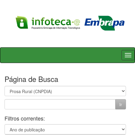
Skip
navigation
Página de Busca
Filtros correntes: