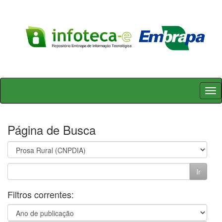
Skip
navigation
Página de Busca
Filtros correntes: