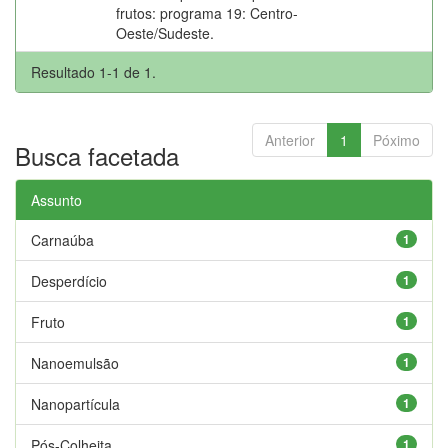
frutos: programa 19: Centro-
Oeste/Sudeste.
Resultado 1-1 de 1.
Anterior
1
Póximo
Busca facetada
Assunto
Carnaúba
1
Desperdício
1
Fruto
1
Nanoemulsão
1
Nanopartícula
1
Pós-Colheita
1