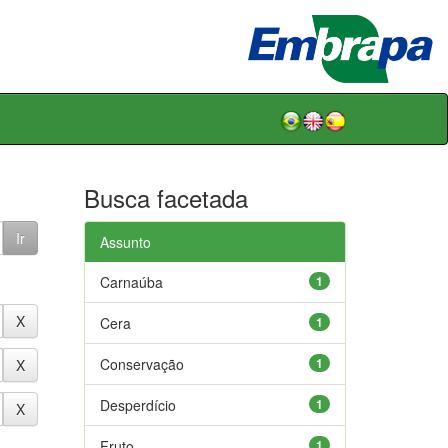
Busca facetada
Assunto
Carnaúba
1
Cera
1
Conservação
1
Desperdício
1
Fruto
1