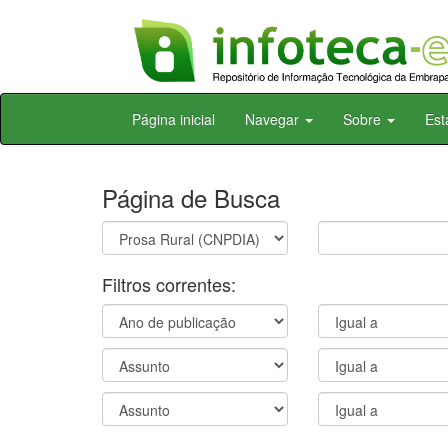
Skip
Página inicial
Navegar
Sobre
Est
navigation
Página de Busca
Filtros correntes: