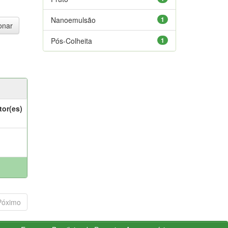
Nanoemulsão
1
Pós-Colheita
1
tor(es)
Póximo