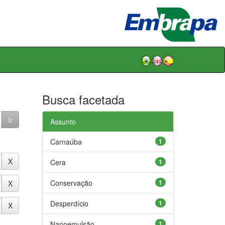
Busca facetada
Assunto
Carnaúba
1
Cera
1
Conservação
1
Desperdício
1
Nanoemulsão
1