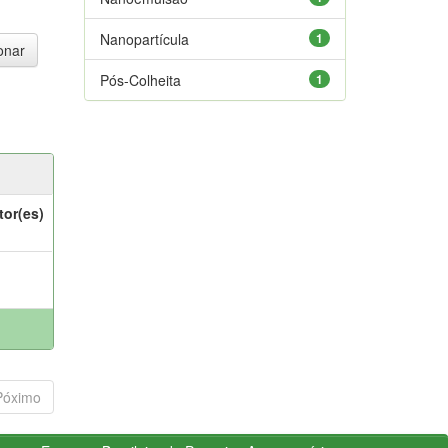
Nanopartícula
1
Pós-Colheita
1
tor(es)
Póximo