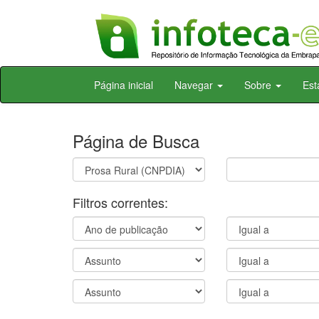
Skip
Página inicial
Navegar
Sobre
Est
navigation
Página de Busca
Filtros correntes: