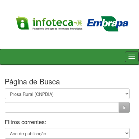
Skip
navigation
Página de Busca
Filtros correntes: