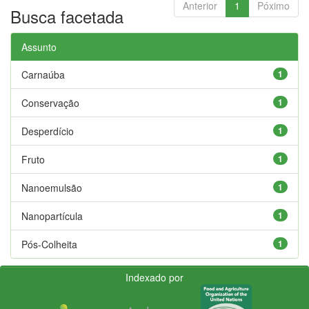
Anterior
1
Póximo
Busca facetada
Assunto
Carnaúba
1
Conservação
1
Desperdício
1
Fruto
1
Nanoemulsão
1
Nanopartícula
1
Pós-Colheita
1
Indexado por