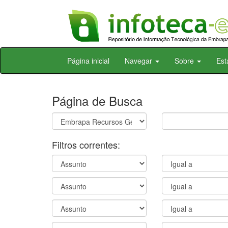
Skip
Página inicial
Navegar
Sobre
Est
navigation
Página de Busca
Filtros correntes: