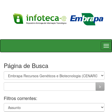
Skip
navigation
Página de Busca
Filtros correntes: