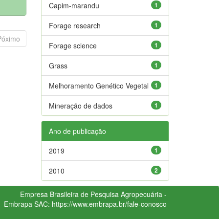
Capim-marandu
1
Forage research
1
Póximo
Forage science
1
Grass
1
Melhoramento Genético Vegetal
1
Mineração de dados
1
Ano de publicação
2019
1
2010
2
Empresa Brasileira de Pesquisa Agropecuária -
Embrapa
SAC:
https://www.embrapa.br/fale-conosco