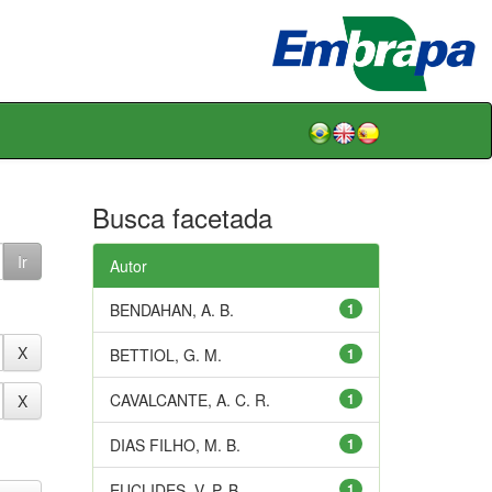
Busca facetada
Autor
BENDAHAN, A. B.
1
BETTIOL, G. M.
1
CAVALCANTE, A. C. R.
1
DIAS FILHO, M. B.
1
EUCLIDES, V. P. B.
1