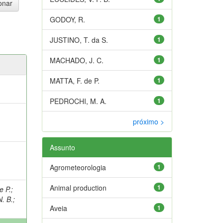
GODOY, R.
1
JUSTINO, T. da S.
1
MACHADO, J. C.
1
MATTA, F. de P.
1
PEDROCHI, M. A.
1
próximo >
Assunto
Agrometeorologia
1
Animal production
1
e P.
;
. B.
;
Aveia
1