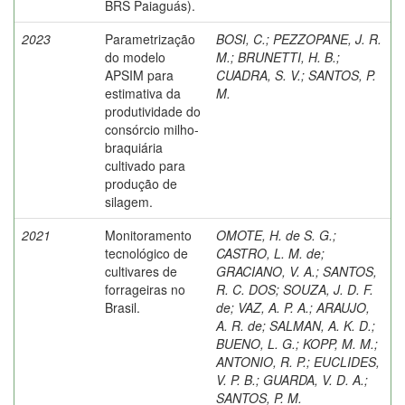
BRS Paiaguás).
2023
Parametrização
BOSI, C.
;
PEZZOPANE, J. R.
do modelo
M.
;
BRUNETTI, H. B.
;
APSIM para
CUADRA, S. V.
;
SANTOS, P.
estimativa da
M.
produtividade do
consórcio milho-
braquiária
cultivado para
produção de
silagem.
2021
Monitoramento
OMOTE, H. de S. G.
;
tecnológico de
CASTRO, L. M. de
;
cultivares de
GRACIANO, V. A.
;
SANTOS,
forrageiras no
R. C. DOS
;
SOUZA, J. D. F.
Brasil.
de
;
VAZ, A. P. A.
;
ARAUJO,
A. R. de
;
SALMAN, A. K. D.
;
BUENO, L. G.
;
KOPP, M. M.
;
ANTONIO, R. P.
;
EUCLIDES,
V. P. B.
;
GUARDA, V. D. A.
;
SANTOS, P. M.