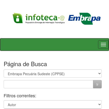
Skip
navigation
Página de Busca
Filtros correntes: