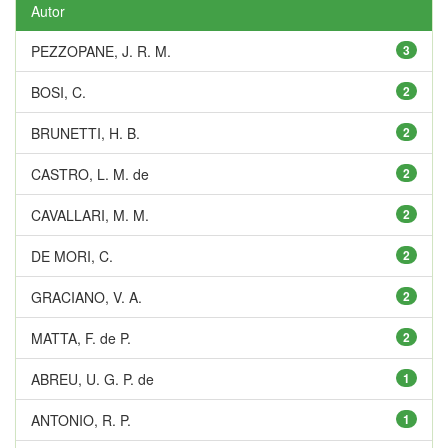
Autor
PEZZOPANE, J. R. M.
3
BOSI, C.
2
BRUNETTI, H. B.
2
CASTRO, L. M. de
2
CAVALLARI, M. M.
2
DE MORI, C.
2
GRACIANO, V. A.
2
MATTA, F. de P.
2
ABREU, U. G. P. de
1
ANTONIO, R. P.
1