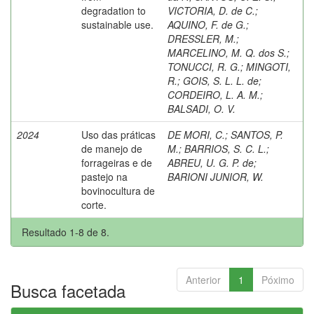
degradation to
VICTORIA, D. de C.
;
sustainable use.
AQUINO, F. de G.
;
DRESSLER, M.
;
MARCELINO, M. Q. dos S.
;
TONUCCI, R. G.
;
MINGOTI,
R.
;
GOIS, S. L. L. de
;
CORDEIRO, L. A. M.
;
BALSADI, O. V.
2024
Uso das práticas
DE MORI, C.
;
SANTOS, P.
de manejo de
M.
;
BARRIOS, S. C. L.
;
forrageiras e de
ABREU, U. G. P. de
;
pastejo na
BARIONI JUNIOR, W.
bovinocultura de
corte.
Resultado 1-8 de 8.
Anterior
1
Póximo
Busca facetada