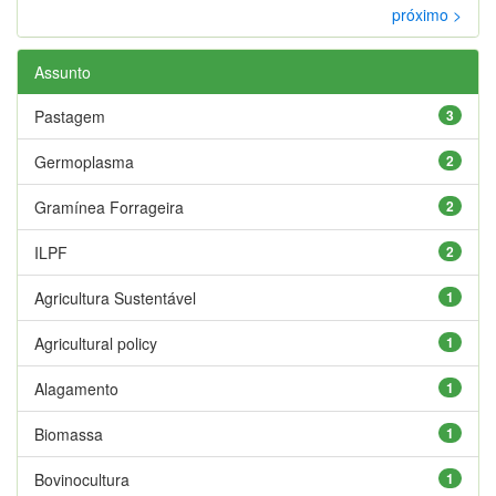
próximo >
Assunto
Pastagem
3
Germoplasma
2
Gramínea Forrageira
2
ILPF
2
Agricultura Sustentável
1
Agricultural policy
1
Alagamento
1
Biomassa
1
Bovinocultura
1