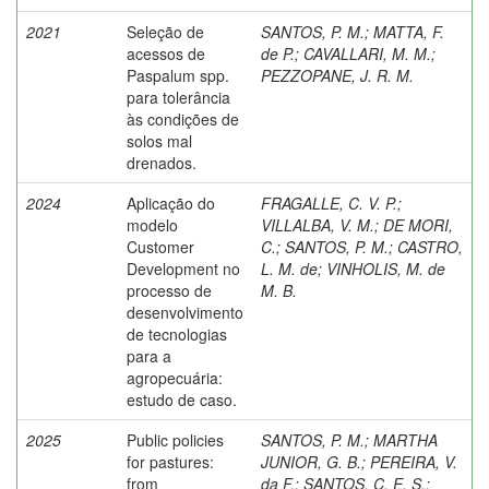
2021
Seleção de
SANTOS, P. M.
;
MATTA, F.
acessos de
de P.
;
CAVALLARI, M. M.
;
Paspalum spp.
PEZZOPANE, J. R. M.
para tolerância
às condições de
solos mal
drenados.
2024
Aplicação do
FRAGALLE, C. V. P.
;
modelo
VILLALBA, V. M.
;
DE MORI,
Customer
C.
;
SANTOS, P. M.
;
CASTRO,
Development no
L. M. de
;
VINHOLIS, M. de
processo de
M. B.
desenvolvimento
de tecnologias
para a
agropecuária:
estudo de caso.
2025
Public policies
SANTOS, P. M.
;
MARTHA
for pastures:
JUNIOR, G. B.
;
PEREIRA, V.
from
da F.
;
SANTOS, C. E. S.
;