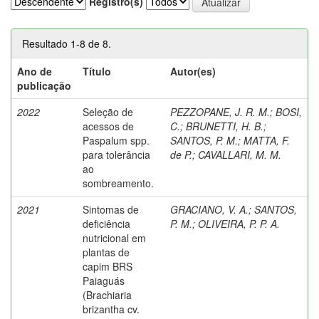
Registro(s)
Resultado 1-8 de 8.
Ano de
Título
Autor(es)
publicação
2022
Seleção de
PEZZOPANE, J. R. M.
;
BOSI,
acessos de
C.
;
BRUNETTI, H. B.
;
Paspalum spp.
SANTOS, P. M.
;
MATTA, F.
para tolerância
de P.
;
CAVALLARI, M. M.
ao
sombreamento.
2021
Sintomas de
GRACIANO, V. A.
;
SANTOS,
deficiência
P. M.
;
OLIVEIRA, P. P. A.
nutricional em
plantas de
capim BRS
Paiaguás
(Brachiaria
brizantha cv.