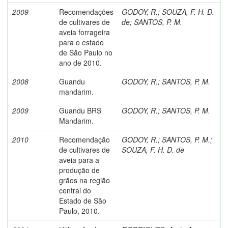
2009
Recomendações
GODOY, R.
;
SOUZA, F. H. D.
de cultivares de
de
;
SANTOS, P. M.
aveia forrageira
para o estado
de São Paulo no
ano de 2010.
2008
Guandu
GODOY, R.
;
SANTOS, P. M.
mandarim.
2009
Guandu BRS
GODOY, R.
;
SANTOS, P. M.
Mandarim.
2010
Recomendação
GODOY, R.
;
SANTOS, P. M.
;
de cultivares de
SOUZA, F. H. D. de
aveia para a
produção de
grãos na região
central do
Estado de São
Paulo, 2010.