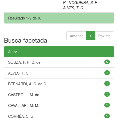
R.
;
NOGUEIRA, S. F.
;
ALVES, T. C.
Resultado 1-9 de 9.
Anterior
1
Póximo
Busca facetada
Autor
SOUZA, F. H. D. de
5
ALVES, T. C.
1
BERNARDI, A. C. de C.
1
CASTRO, L. M. de
1
CAVALLARI, M. M.
1
CORRÊA, C. G.
1