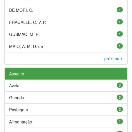
DE MORI, C.
1
FRAGALLE, C. V. P.
1
GUSMAO, M. R.
1
MAIO, A. M. D. de
1
próximo >
Assunto
Aveia
3
Guandu
3
Pastagem
2
Alimentação
1