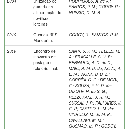
2004
Utilização de
RODRIGUES, A. de A.
;
guandu na
SANTOS, P. M.
;
GODOY, R.
;
alimentação de
NUSSIO, C. M. B.
novilhas
leiteiras.
2010
Guandu BRS
GODOY, R.
;
SANTOS, P. M.
Mandarim.
2019
Encontro de
SANTOS, P. M.
;
TELLES, M.
inovação em
A.
;
FRAGALLE, C. V. P.
;
pastagens:
BERNARDI, A. C. de C.
;
relatório final.
MAIO, A. M. D. de
;
NOVO, A.
L. M.
;
VIGNA, B. B. Z.
;
CORRÊA, C. G.
;
DE MORI,
C.
;
SOUZA, F. H. D. de
;
OMOTE, H. de S. G.
;
PEZZOPANE, J. R. M.
;
SUSSAI, J. P.
;
PALHARES, J.
C. P.
;
CASTRO, L. M. de
;
VINHOLIS, M. de M. B.
;
CAVALLARI, M. M.
;
GUSMAO, M. R.
;
GODOY,