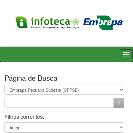
Skip
navigation
Página de Busca
Filtros correntes: