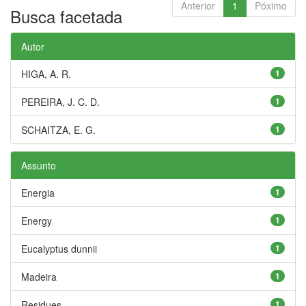
Anterior
1
Póximo
Busca facetada
Autor
HIGA, A. R.
1
PEREIRA, J. C. D.
1
SCHAITZA, E. G.
1
Assunto
Energia
1
Energy
1
Eucalyptus dunnii
1
Madeira
1
Residues
1