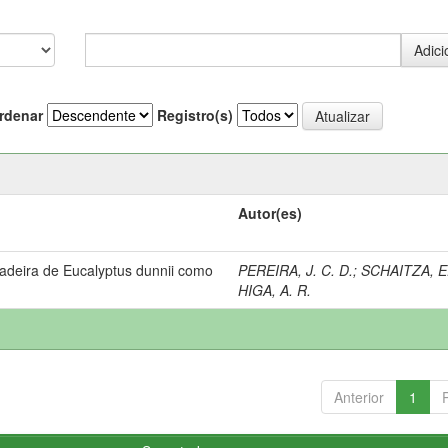
rdenar
Registro(s)
Autor(es)
adeira de Eucalyptus dunnii como
PEREIRA, J. C. D.
;
SCHAITZA, E
HIGA, A. R.
Anterior
1