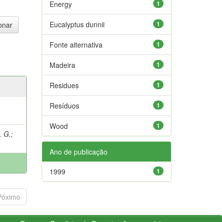
Energy
1
Eucalyptus dunnii
1
Fonte alternativa
1
Madeira
1
Residues
1
Resíduos
1
Wood
1
. G.
;
Ano de publicação
1999
1
Póximo