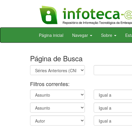
Skip
Página inicial
Navegar
Sobre
Est
navigation
Página de Busca
Filtros correntes: