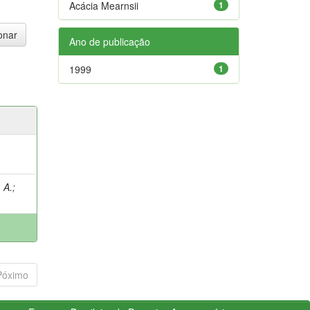
Acácia Mearnsii
1
Ano de publicação
1999
1
 A.
;
Póximo