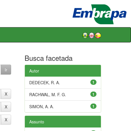
Busca facetada
Autor
DEDECEK, R. A.
1
RACHWAL, M. F. G.
1
SIMON, A. A.
1
Assunto