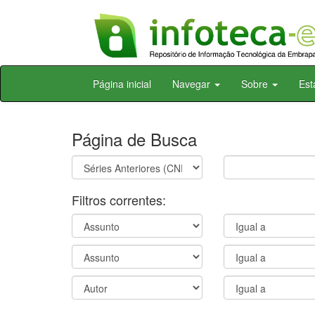
Skip
Página inicial
Navegar
Sobre
Est
navigation
Página de Busca
Filtros correntes: