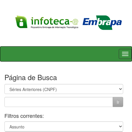
Skip
navigation
Página de Busca
Filtros correntes: