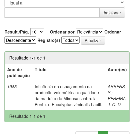
Result./Pág.
|
Ordenar por
Ordenar
Registro(s)
Resultado 1-1 de 1.
Ano de
Título
Autor(es)
publicação
1983
Influência do espaçamento na
AHRENS,
produção volumétrica e qualidade
S.
;
da madeira de Mimosa scabrella
PEREIRA,
Benth. e Eucalyptus viminalis Labill.
J. C. D.
Resultado 1-1 de 1.