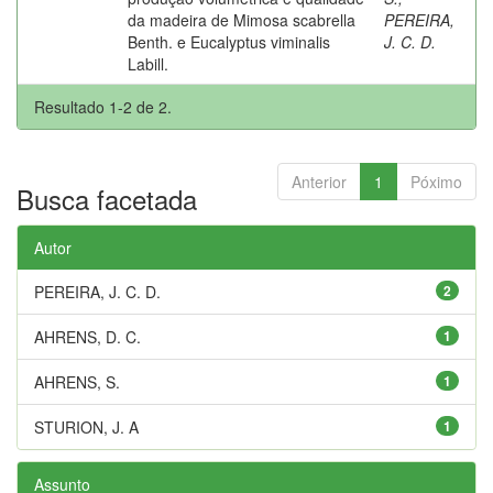
da madeira de Mimosa scabrella
PEREIRA,
Benth. e Eucalyptus viminalis
J. C. D.
Labill.
Resultado 1-2 de 2.
Anterior
1
Póximo
Busca facetada
Autor
PEREIRA, J. C. D.
2
AHRENS, D. C.
1
AHRENS, S.
1
STURION, J. A
1
Assunto