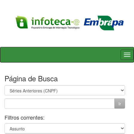
Skip
navigation
Página de Busca
Filtros correntes: