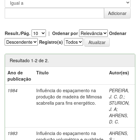
Result./Pág.
|
Ordenar por
Ordenar
Registro(s)
Resultado 1-2 de 2.
Ano de
Título
Autor(es)
publicação
1984
Influência do espaçamento na
PEREIRA,
produção de madeira de Mimosa
J. C. D.
;
scabrella para fins energético.
STURION,
J. A
;
AHRENS,
D. C.
1983
Influência do espaçamento na
AHRENS,
produção volumétrica e qualidade
S.
;