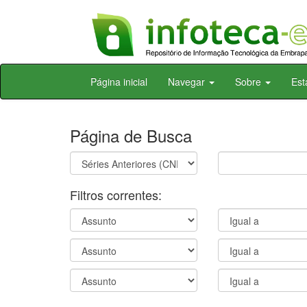
Skip
Página inicial
Navegar
Sobre
Est
navigation
Página de Busca
Filtros correntes: