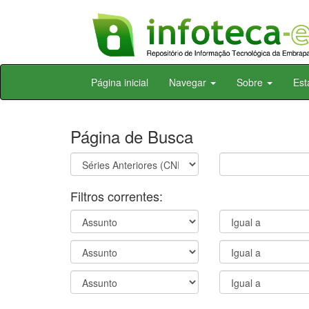
Skip
Página inicial
Navegar
Sobre
Est
navigation
Página de Busca
Filtros correntes: