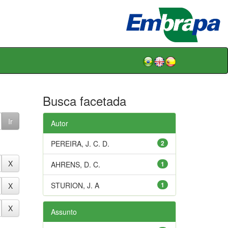
Busca facetada
Autor
PEREIRA, J. C. D.
2
AHRENS, D. C.
1
STURION, J. A
1
Assunto