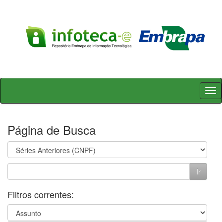
Skip
navigation
Página de Busca
Filtros correntes: