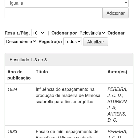
Result./Pág.
|
Ordenar por
Ordenar
Registro(s)
Resultado 1-3 de 3.
Ano de
Título
Autor(es)
publicação
1984
Influência do espaçamento na
PEREIRA,
produção de madeira de Mimosa
J. C. D.
;
scabrella para fins energético.
STURION,
J. A
;
AHRENS,
D. C.
1983
Ensaio de mini-espaçamento de
PEREIRA,
Bracatinga (Mimosa scabrella
J. C. D.