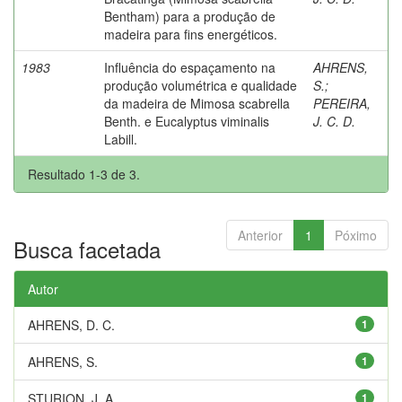
Bentham) para a produção de
madeira para fins energéticos.
1983
Influência do espaçamento na
AHRENS,
produção volumétrica e qualidade
S.
;
da madeira de Mimosa scabrella
PEREIRA,
Benth. e Eucalyptus viminalis
J. C. D.
Labill.
Resultado 1-3 de 3.
Anterior
1
Póximo
Busca facetada
Autor
AHRENS, D. C.
1
AHRENS, S.
1
STURION, J. A
1