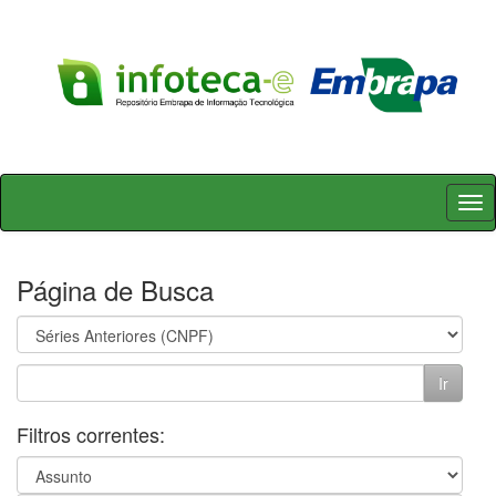
Skip
navigation
Página de Busca
Filtros correntes: