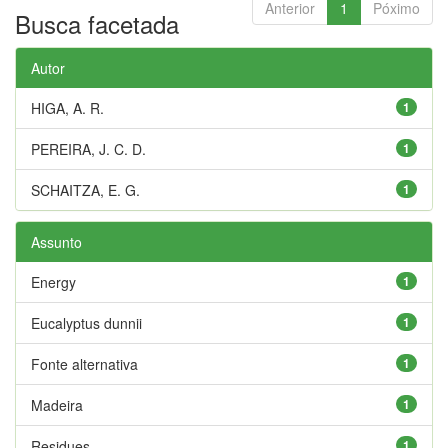
Anterior
1
Póximo
Busca facetada
Autor
HIGA, A. R.
1
PEREIRA, J. C. D.
1
SCHAITZA, E. G.
1
Assunto
Energy
1
Eucalyptus dunnii
1
Fonte alternativa
1
Madeira
1
Residues
1