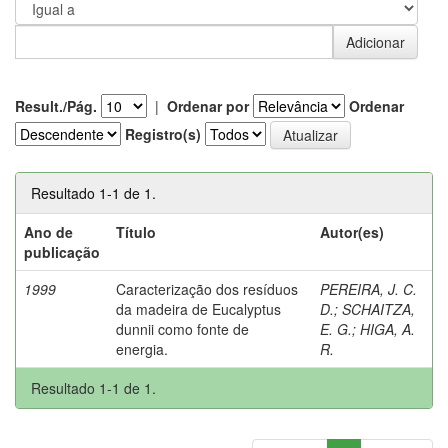
Result./Pág.
|
Ordenar por
Ordenar
Registro(s)
Resultado 1-1 de 1.
Ano de
Título
Autor(es)
publicação
1999
Caracterização dos resíduos
PEREIRA, J. C.
da madeira de Eucalyptus
D.
;
SCHAITZA,
dunnii como fonte de
E. G.
;
HIGA, A.
energia.
R.
Resultado 1-1 de 1.