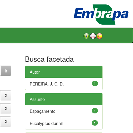
Busca facetada
Autor
PEREIRA, J. C. D.
1
Assunto
Espaçamento
1
Eucalyptus dunnii
1