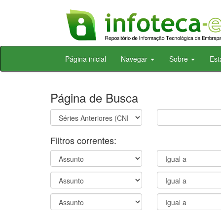
Skip
Página inicial
Navegar
Sobre
Est
navigation
Página de Busca
Filtros correntes: