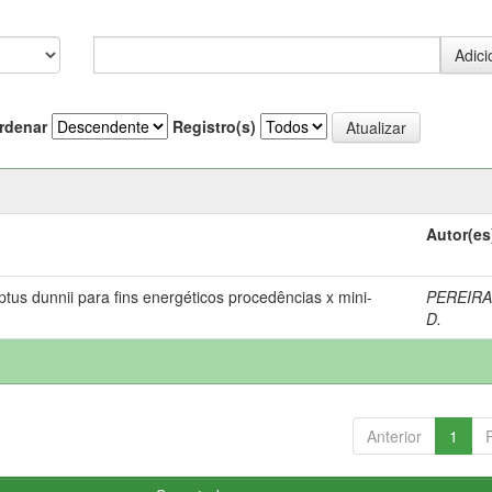
rdenar
Registro(s)
Autor(es
us dunnii para fins energéticos procedências x mini-
PEREIRA,
D.
Anterior
1