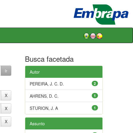
Busca facetada
Autor
PEREIRA, J. C. D.
2
AHRENS, D. C.
1
STURION, J. A
1
Assunto