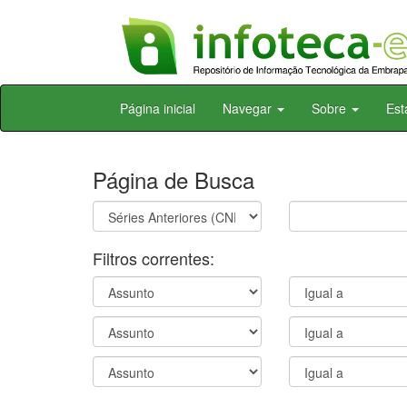
Skip
Página inicial
Navegar
Sobre
Est
navigation
Página de Busca
Filtros correntes: