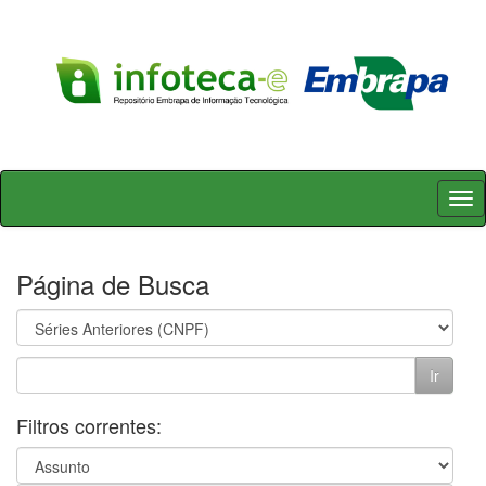
Skip
navigation
Página de Busca
Filtros correntes: