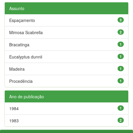
Assunto
Espaçamento
3
Mimosa Scabrella
2
Bracatinga
1
Eucalyptus dunnii
1
Madeira
1
Procedência
1
Ano de publicação
1984
1
1983
2