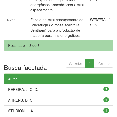
energéticos procedências x mini-
espaçamento.
1983
Ensaio de mini-espaçamento de
PEREIRA, J.
Bracatinga (Mimosa scabrella
C. D.
Bentham) para a produção de
madeira para fins energéticos.
Resultado 1-3 de 3.
Anterior
1
Póximo
Busca facetada
Autor
PEREIRA, J. C. D.
3
AHRENS, D. C.
1
STURION, J. A
1