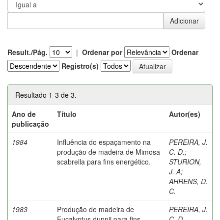
Result./Pág.
|
Ordenar por
Ordenar
Registro(s)
Resultado 1-3 de 3.
Ano de
Título
Autor(es)
publicação
1984
Influência do espaçamento na
PEREIRA, J.
produção de madeira de Mimosa
C. D.
;
scabrella para fins energético.
STURION,
J. A
;
AHRENS, D.
C.
1983
Produção de madeira de
PEREIRA, J.
Eucalyptus dunnii para fins
C. D.