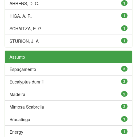
AHRENS, D. C.
1
HIGA, A. R.
1
SCHAITZA, E. G.
1
STURION, J. A
1
Assunto
Espaçamento
3
Eucalyptus dunnii
2
Madeira
2
Mimosa Scabrella
2
Bracatinga
1
Energy
1