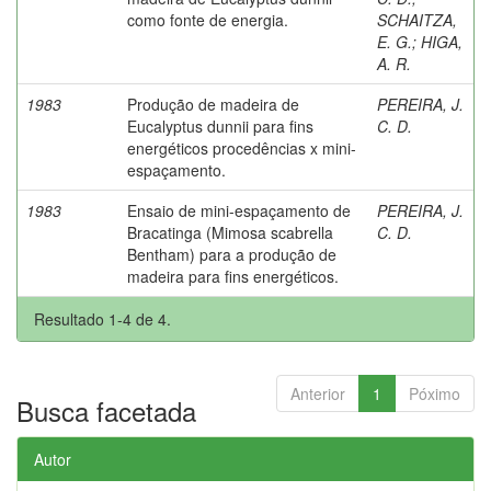
como fonte de energia.
SCHAITZA,
E. G.
;
HIGA,
A. R.
1983
Produção de madeira de
PEREIRA, J.
Eucalyptus dunnii para fins
C. D.
energéticos procedências x mini-
espaçamento.
1983
Ensaio de mini-espaçamento de
PEREIRA, J.
Bracatinga (Mimosa scabrella
C. D.
Bentham) para a produção de
madeira para fins energéticos.
Resultado 1-4 de 4.
Anterior
1
Póximo
Busca facetada
Autor