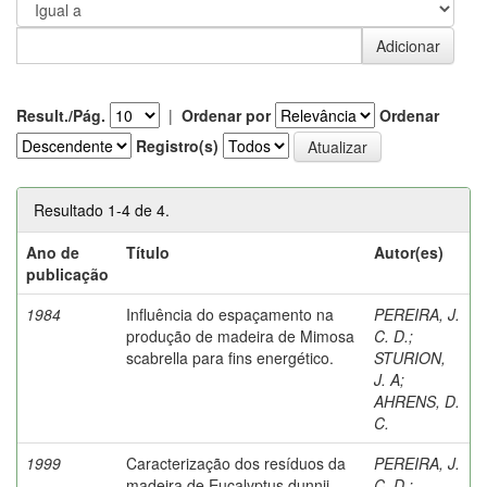
Result./Pág.
|
Ordenar por
Ordenar
Registro(s)
Resultado 1-4 de 4.
Ano de
Título
Autor(es)
publicação
1984
Influência do espaçamento na
PEREIRA, J.
produção de madeira de Mimosa
C. D.
;
scabrella para fins energético.
STURION,
J. A
;
AHRENS, D.
C.
1999
Caracterização dos resíduos da
PEREIRA, J.
madeira de Eucalyptus dunnii
C. D.
;