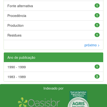
Fonte alternativa
1
Procedência
1
Production
1
Residues
1
próximo >
Ano de publicação
1990 - 1999
1
1983 - 1989
3
Indexado por