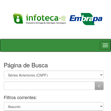
Skip
navigation
Página de Busca
Filtros correntes: