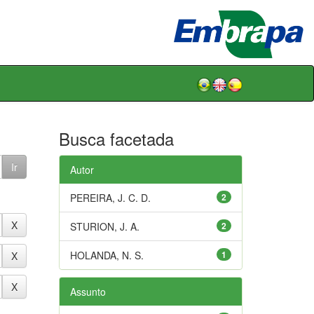
Busca facetada
Autor
PEREIRA, J. C. D.
2
STURION, J. A.
2
HOLANDA, N. S.
1
Assunto