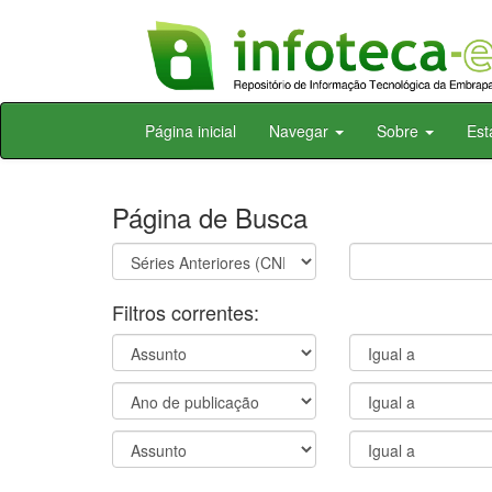
Skip
Página inicial
Navegar
Sobre
Est
navigation
Página de Busca
Filtros correntes: