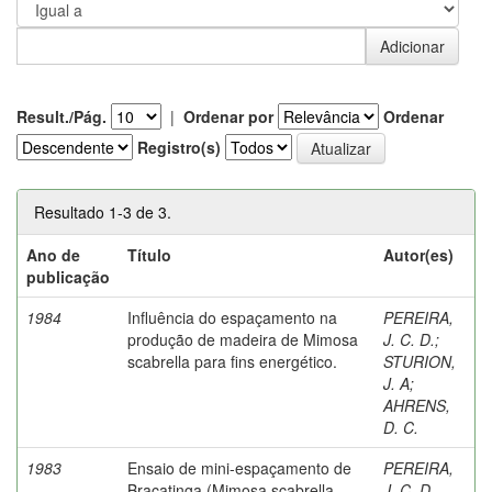
Result./Pág.
|
Ordenar por
Ordenar
Registro(s)
Resultado 1-3 de 3.
Ano de
Título
Autor(es)
publicação
1984
Influência do espaçamento na
PEREIRA,
produção de madeira de Mimosa
J. C. D.
;
scabrella para fins energético.
STURION,
J. A
;
AHRENS,
D. C.
1983
Ensaio de mini-espaçamento de
PEREIRA,
Bracatinga (Mimosa scabrella
J. C. D.