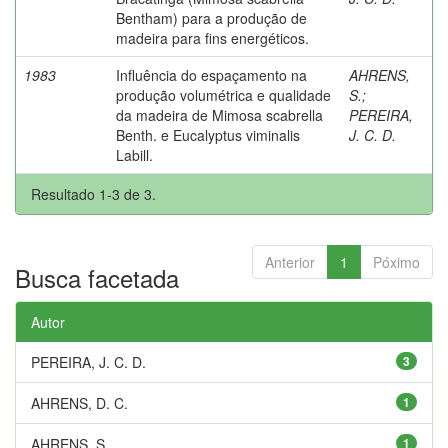
Bentham) para a produção de
madeira para fins energéticos.
1983
Influência do espaçamento na
AHRENS,
produção volumétrica e qualidade
S.
;
da madeira de Mimosa scabrella
PEREIRA,
Benth. e Eucalyptus viminalis
J. C. D.
Labill.
Resultado 1-3 de 3.
Anterior
1
Póximo
Busca facetada
Autor
PEREIRA, J. C. D.
3
AHRENS, D. C.
1
AHRENS, S.
1