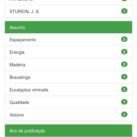
STURION, J. A
1
Assunto
Espaçamento
3
Energia
2
Madeira
2
Bracatinga
1
Eucalyptus viminalis
1
Qualidade
1
Volume
1
Ano de publicação