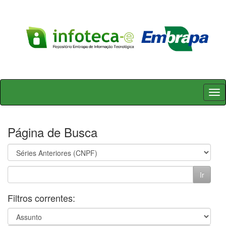
Skip
navigation
Página de Busca
Filtros correntes: