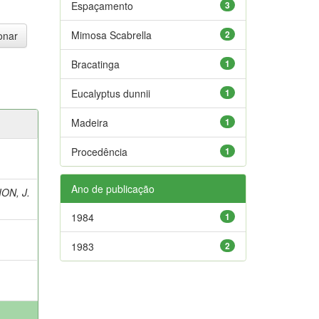
Espaçamento
3
Mimosa Scabrella
2
Bracatinga
1
Eucalyptus dunnii
1
Madeira
1
Procedência
1
Ano de publicação
ON, J.
1984
1
1983
2