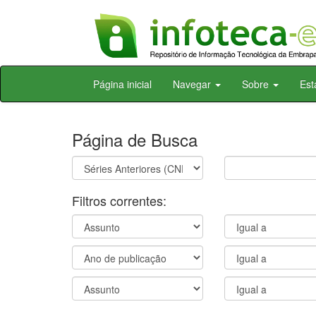
Skip
Página inicial
Navegar
Sobre
Est
navigation
Página de Busca
Filtros correntes: