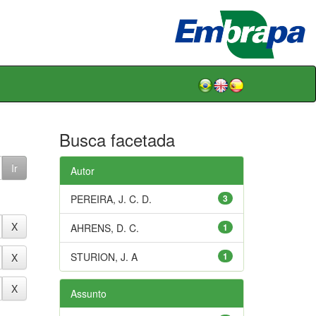
Busca facetada
Autor
PEREIRA, J. C. D.
3
AHRENS, D. C.
1
STURION, J. A
1
Assunto