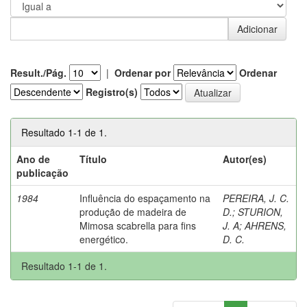
Result./Pág.
|
Ordenar por
Ordenar
Registro(s)
Resultado 1-1 de 1.
Ano de
Título
Autor(es)
publicação
1984
Influência do espaçamento na
PEREIRA, J. C.
produção de madeira de
D.
;
STURION,
Mimosa scabrella para fins
J. A
;
AHRENS,
energético.
D. C.
Resultado 1-1 de 1.