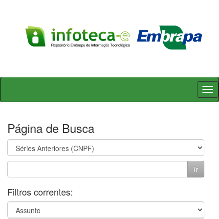
Skip
navigation
Página de Busca
Filtros correntes: