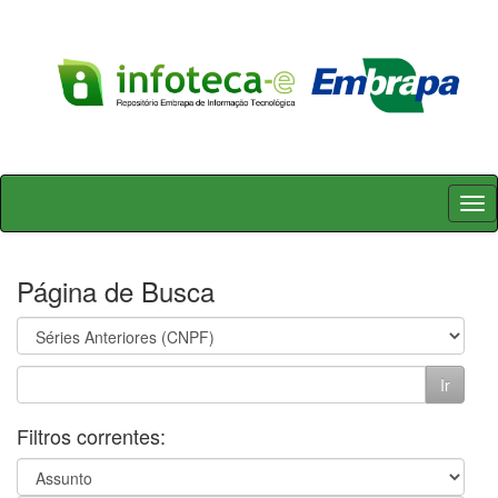
Skip
navigation
Página de Busca
Filtros correntes: