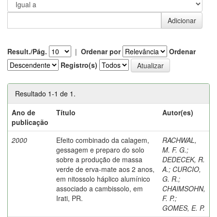
Result./Pág.
|
Ordenar por
Ordenar
Registro(s)
Resultado 1-1 de 1.
Ano de
Título
Autor(es)
publicação
2000
Efeito combinado da calagem,
RACHWAL,
gessagem e preparo do solo
M. F. G.
;
sobre a produção de massa
DEDECEK, R.
verde de erva-mate aos 2 anos,
A.
;
CURCIO,
em nitossolo háplico alumínico
G. R.
;
associado a cambissolo, em
CHAIMSOHN,
Irati, PR.
F. P.
;
GOMES, E. P.