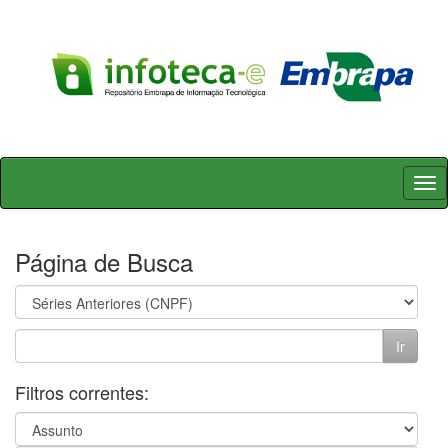
Skip
navigation
Página de Busca
Filtros correntes: