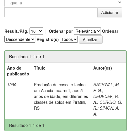
Result./Pág.
|
Ordenar por
Ordenar
Registro(s)
Resultado 1-1 de 1.
Ano de
Título
Autor(es)
publicação
1999
Produção de casca e tanino
RACHWAL, M.
em Acacia mearnsii, aos 5
F. G.
;
anos de idade, em diferentes
DEDECEK, R.
classes de solos em Piratini,
A.
;
CURCIO, G.
RS.
R.
;
SIMON, A.
A.
Resultado 1-1 de 1.