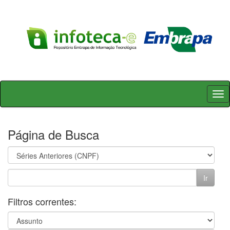
Skip
navigation
Página de Busca
Filtros correntes: