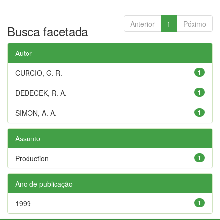
Anterior
1
Póximo
Busca facetada
Autor
CURCIO, G. R.
1
DEDECEK, R. A.
1
SIMON, A. A.
1
Assunto
Production
1
Ano de publicação
1999
1