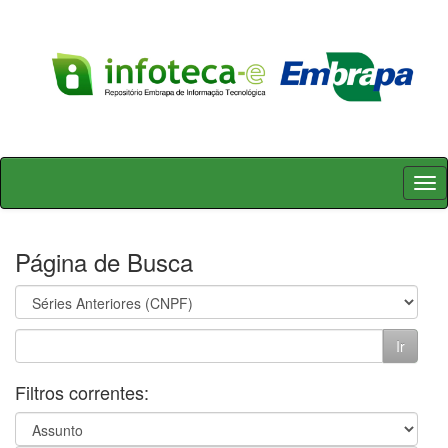
Skip
navigation
Página de Busca
Filtros correntes: