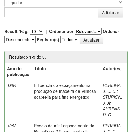
Result./Pág.
|
Ordenar por
Ordenar
Registro(s)
Resultado 1-3 de 3.
Ano de
Título
Autor(es)
publicação
1984
Influência do espaçamento na
PEREIRA,
produção de madeira de Mimosa
J. C. D.
;
scabrella para fins energético.
STURION,
J. A
;
AHRENS,
D. C.
1983
Ensaio de mini-espaçamento de
PEREIRA,
Bracatinga (Mimosa scabrella
J. C. D.