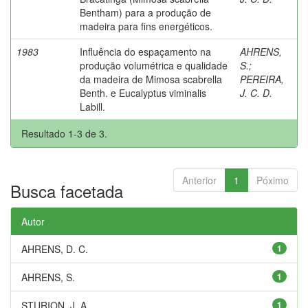
Bentham) para a produção de
madeira para fins energéticos.
1983
Influência do espaçamento na
AHRENS,
produção volumétrica e qualidade
S.
;
da madeira de Mimosa scabrella
PEREIRA,
Benth. e Eucalyptus viminalis
J. C. D.
Labill.
Resultado 1-3 de 3.
Anterior
1
Póximo
Busca facetada
Autor
AHRENS, D. C.
1
AHRENS, S.
1
STURION, J. A
1