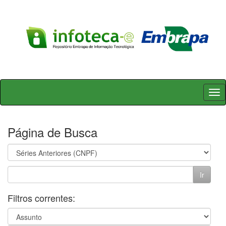
Skip
navigation
Página de Busca
Filtros correntes: