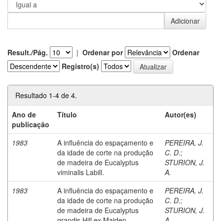
Result./Pág.
|
Ordenar por
Ordenar
Registro(s)
Resultado 1-4 de 4.
Ano de
Título
Autor(es)
publicação
1983
A influência do espaçamento e
PEREIRA, J.
da idade de corte na produção
C. D.
;
de madeira de Eucalyptus
STURION, J.
viminalis Labill.
A.
1983
A influência do espaçamento e
PEREIRA, J.
da idade de corte na produção
C. D.
;
de madeira de Eucalyptus
STURION, J.
grandis Hill ex Maiden.
A.