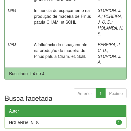
1984
Influência do espaçamento na
STURION, J.
produção de madeira de Pinus
A.
;
PEREIRA,
patula CHAM. et SCHL.
J. C. D.
;
HOLANDA, N.
S.
1983
A influência do espaçamento
PEREIRA, J.
na produção de madeira de
C. D.
;
Pinus patula Cham. et. Schl.
STURION, J.
A.
Resultado 1-4 de 4.
Anterior
1
Póximo
Busca facetada
Autor
HOLANDA, N. S.
1