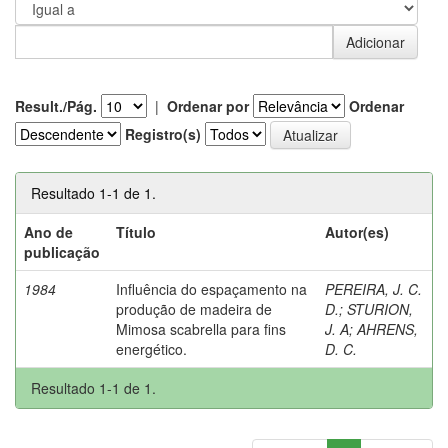
Result./Pág.
|
Ordenar por
Ordenar
Registro(s)
Resultado 1-1 de 1.
Ano de
Título
Autor(es)
publicação
1984
Influência do espaçamento na
PEREIRA, J. C.
produção de madeira de
D.
;
STURION,
Mimosa scabrella para fins
J. A
;
AHRENS,
energético.
D. C.
Resultado 1-1 de 1.