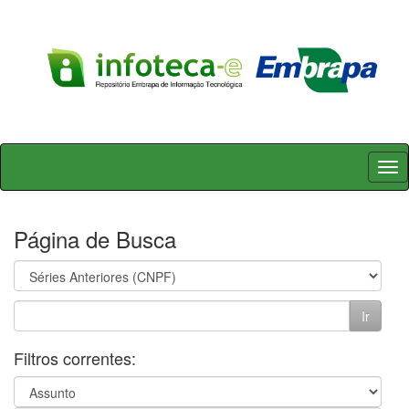
Skip
navigation
Página de Busca
Filtros correntes: