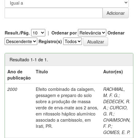
Result./Pág.
|
Ordenar por
Ordenar
Registro(s)
Resultado 1-1 de 1.
Ano de
Título
Autor(es)
publicação
2000
Efeito combinado da calagem,
RACHWAL,
gessagem e preparo do solo
M. F. G.
;
sobre a produção de massa
DEDECEK, R.
verde de erva-mate aos 2 anos,
A.
;
CURCIO,
em nitossolo háplico alumínico
G. R.
;
associado a cambissolo, em
CHAIMSOHN,
Irati, PR.
F. P.
;
GOMES, E. P.