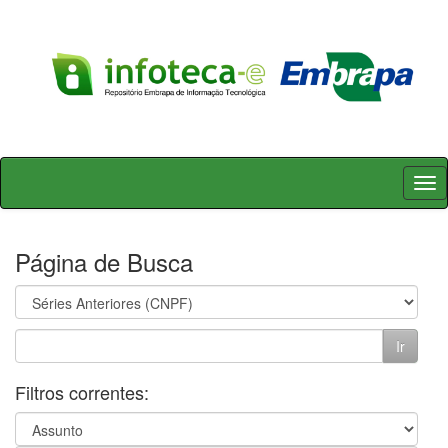
Skip
navigation
Página de Busca
Filtros correntes: